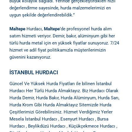
büyük kolaylık sağladı. Yerinde gerçekleştirdikleri hızlı
değerlendirme sayesinde, hurda malzemelerimizi en
uygun şekilde değerlendirebildik.”
Maltepe
Hurdacı,
Maltepe
’de profesyonel hurda alım
satım hizmeti veriyor. Demir, bakır, alüminyum gibi her
türlü hurda metal için en yüksek fiyatlar sunuyoruz. 7/24
hizmet ve adil fiyat politikamızla müşterilerimizin
güvenini kazanıyoruz.
İSTANBUL HURDACI
Güncel Ve Yüksek Hurda Fiyatları
ile bilinen İstanbul
Hurdacı Her Türlü Hurda Almaktayız. Biz Hurdacı Olarak
Hurda Demir, Hurda Bakır, Hurda Alüminyum, Hurda Sarı,
Hurda Krom Gibi Hurda Almaktayız Sitemizde Hurda
Çeşitlerimizi Görebilirsiniz. Hizmet Verdiğimiz Yerler
Mesela İstanbul Hurdacı , Esenyurt Hurdacı , Bursa
Hurdacı , Beylikdüzü Hurdacı , Küçükçekmece Hurdacı ,