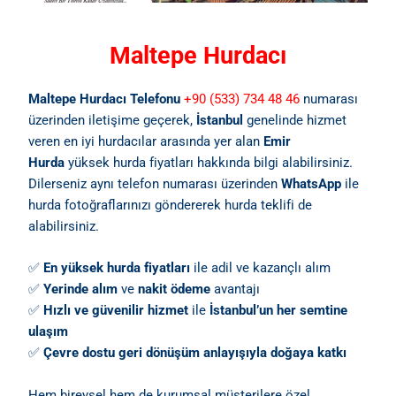
Maltepe Hurdacı
Maltepe Hurdacı Telefonu
+90 (533) 734 48 46
numarası
üzerinden iletişime geçerek,
İstanbul
genelinde hizmet
veren en iyi hurdacılar arasında yer alan
Emir
Hurda
yüksek hurda fiyatları hakkında bilgi alabilirsiniz.
Dilerseniz aynı telefon numarası üzerinden
WhatsApp
ile
hurda fotoğraflarınızı göndererek hurda teklifi de
alabilirsiniz.
✅
En yüksek hurda fiyatları
ile adil ve kazançlı alım
✅
Yerinde alım
ve
nakit ödeme
avantajı
✅
Hızlı ve güvenilir hizmet
ile
İstanbul’un her semtine
ulaşım
✅
Çevre dostu geri dönüşüm anlayışıyla doğaya katkı
Hem bireysel hem de kurumsal müşterilere özel