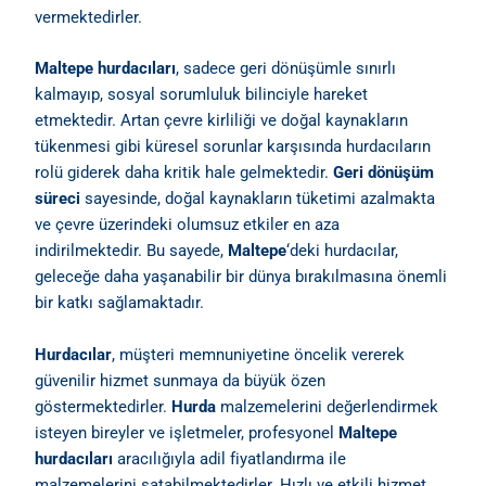
vermektedirler.
Maltepe hurdacıları
, sadece geri dönüşümle sınırlı
kalmayıp, sosyal sorumluluk bilinciyle hareket
etmektedir. Artan çevre kirliliği ve doğal kaynakların
tükenmesi gibi küresel sorunlar karşısında hurdacıların
rolü giderek daha kritik hale gelmektedir.
Geri dönüşüm
süreci
sayesinde, doğal kaynakların tüketimi azalmakta
ve çevre üzerindeki olumsuz etkiler en aza
indirilmektedir. Bu sayede,
Maltepe
‘deki hurdacılar,
geleceğe daha yaşanabilir bir dünya bırakılmasına önemli
bir katkı sağlamaktadır.
Hurdacılar
, müşteri memnuniyetine öncelik vererek
güvenilir hizmet sunmaya da büyük özen
göstermektedirler.
Hurda
malzemelerini değerlendirmek
isteyen bireyler ve işletmeler, profesyonel
Maltepe
hurdacıları
aracılığıyla adil fiyatlandırma ile
malzemelerini satabilmektedirler. Hızlı ve etkili hizmet