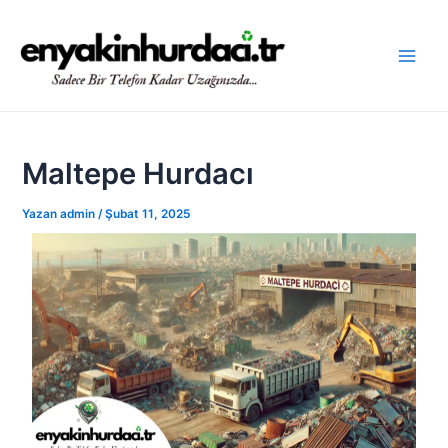
İçeriğe
Yazı
Main
atla
dolaşımı
Men
Maltepe Hurdacı
Yazan
admin
/
Şubat 11, 2025