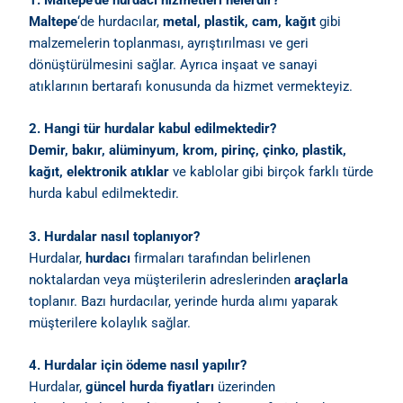
1. Maltepe’de hurdacı hizmetleri nelerdir?
Maltepe
‘de hurdacılar,
metal, plastik, cam, kağıt
gibi
malzemelerin toplanması, ayrıştırılması ve geri
dönüştürülmesini sağlar. Ayrıca inşaat ve sanayi
atıklarının bertarafı konusunda da hizmet vermekteyiz.
2. Hangi tür hurdalar kabul edilmektedir?
Demir, bakır, alüminyum, krom, pirinç, çinko, plastik,
kağıt, elektronik atıklar
ve kablolar gibi birçok farklı türde
hurda kabul edilmektedir.
3. Hurdalar nasıl toplanıyor?
Hurdalar,
hurdacı
firmaları tarafından belirlenen
noktalardan veya müşterilerin adreslerinden
araçlarla
toplanır. Bazı hurdacılar, yerinde hurda alımı yaparak
müşterilere kolaylık sağlar.
4. Hurdalar için ödeme nasıl yapılır?
Hurdalar,
güncel hurda fiyatları
üzerinden